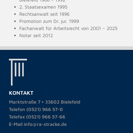
2. Staatsexamen 1995
Rechtsanwalt seit 1996
Promotion zum Dr. jur. 1999
Fachanwalt für Arbeitsrecht von 2001 – 2025
Notar seit 2012
KONTAKT
Marktstraße 7 • 33602 Bielefeld
Telefon (0521) 966 57-0
Telefax (0521) 966 57-66
E-Mail info@ra-stracke.de