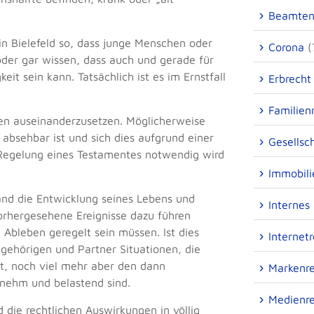
Beamten
in Bielefeld so, dass junge Menschen oder
Corona
(
oder gar wissen, dass auch und gerade für
it sein kann. Tatsächlich ist es im Ernstfall
Erbrecht
Familien
gen auseinanderzusetzen. Möglicherweise
 absehbar ist und sich dies aufgrund einer
Gesellsc
 Regelung eines Testamentes notwendig wird
Immobili
and die Entwicklung seines Lebens und
Internes
orhergesehene Ereignisse dazu führen
 Ableben geregelt sein müssen. Ist dies
Internet
ngehörigen und Partner Situationen, die
st, noch viel mehr aber den dann
Markenr
enehm und belastend sind.
Medienr
 die rechtlichen Auswirkungen in völlig