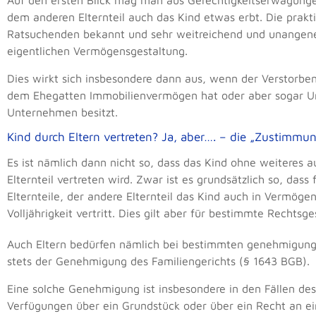
Auf den ersten Blick mag man aus Gerechtigkeitserwägungen
dem anderen Elternteil auch das Kind etwas erbt. Die prakt
Ratsuchenden bekannt und sehr weitreichend und unangeneh
eigentlichen Vermögensgestaltung.
Dies wirkt sich insbesondere dann aus, wenn der Verstorb
dem Ehegatten Immobilienvermögen hat oder aber sogar Un
Unternehmen besitzt.
Kind durch Eltern vertreten? Ja, aber…. – die „Zustimmun
Es ist nämlich dann nicht so, dass das Kind ohne weiteres 
Elternteil vertreten wird. Zwar ist es grundsätzlich so, dass
Elternteile, der andere Elternteil das Kind auch in Vermögen
Volljährigkeit vertritt. Dies gilt aber für bestimmte Recht
Auch Eltern bedürfen nämlich bei bestimmten genehmigungs
stets der Genehmigung des Familiengerichts (§ 1643 BGB).
Eine solche Genehmigung ist insbesondere in den Fällen des 
Verfügungen über ein Grundstück oder über ein Recht an e