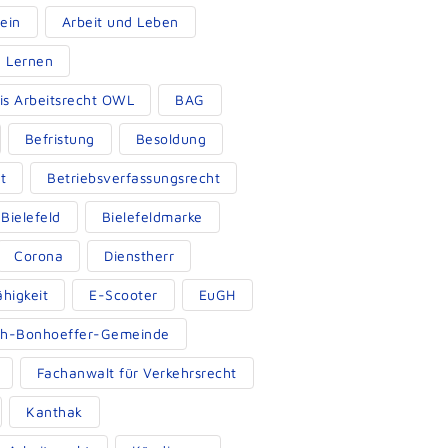
ein
Arbeit und Leben
d Lernen
eis Arbeitsrecht OWL
BAG
Befristung
Besoldung
t
Betriebsverfassungsrecht
Bielefeld
Bielefeldmarke
Corona
Dienstherr
ähigkeit
E-Scooter
EuGH
ich-Bonhoeffer-Gemeinde
Fachanwalt für Verkehrsrecht
Kanthak