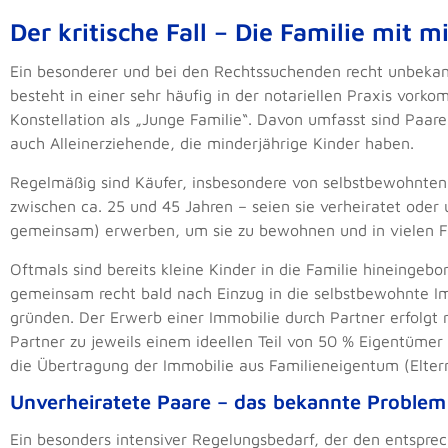
Der kritische Fall – Die Familie mit 
Ein besonderer und bei den Rechtssuchenden recht unbekan
besteht in einer sehr häufig in der notariellen Praxis vork
Konstellation als „Junge Familie“. Davon umfasst sind Paare
auch Alleinerziehende, die minderjährige Kinder haben.
Regelmäßig sind Käufer, insbesondere von selbstbewohnten
zwischen ca. 25 und 45 Jahren – seien sie verheiratet oder u
gemeinsam) erwerben, um sie zu bewohnen und in vielen Fä
Oftmals sind bereits kleine Kinder in die Familie hineingebo
gemeinsam recht bald nach Einzug in die selbstbewohnte Im
gründen. Der Erwerb einer Immobilie durch Partner erfolgt r
Partner zu jeweils einem ideellen Teil von 50 % Eigentümer
die Übertragung der Immobilie aus Familieneigentum (Eltern
Unverheiratete Paare – das bekannte Problem
Ein besonders intensiver Regelungsbedarf, der den entspre