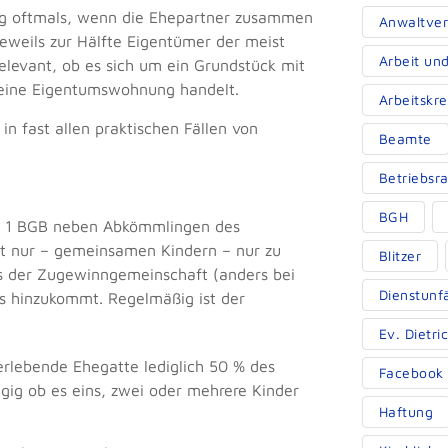
ng oftmals, wenn die Ehepartner zusammen
Anwaltver
eweils zur Hälfte Eigentümer der meist
Arbeit un
elevant, ob es sich um ein Grundstück mit
 eine Eigentumswohnung handelt.
Arbeitskr
n fast allen praktischen Fällen von
Beamte
Betriebsra
BGH
s. 1 BGB neben Abkömmlingen des
ht nur – gemeinsamen Kindern – nur zu
Blitzer
es der Zugewinngemeinschaft (anders bei
Dienstunf
es hinzukommt. Regelmäßig ist der
Ev. Dietr
rlebende Ehegatte lediglich 50 % des
Facebook
ig ob es eins, zwei oder mehrere Kinder
Haftung