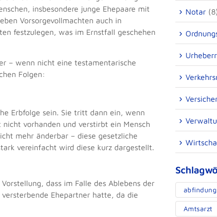
Menschen, insbesondere junge Ehepaare mit
Notar
(8
 neben Vorsorgevollmachten auch in
ten festzulegen, was im Ernstfall geschehen
Ordnungs
Urheberr
der – wenn nicht eine testamentarische
ichen Folgen:
Verkehrs
Versiche
 Erbfolge sein. Sie tritt dann ein, wenn
Verwaltu
nt nicht vorhanden und verstirbt ein Mensch
icht mehr änderbar – diese gesetzliche
Wirtscha
ark vereinfacht wird diese kurz dargestellt.
Schlagwö
Vorstellung, dass im Falle des Ablebens der
abfindung
 versterbende Ehepartner hatte, da die
Amtsarzt