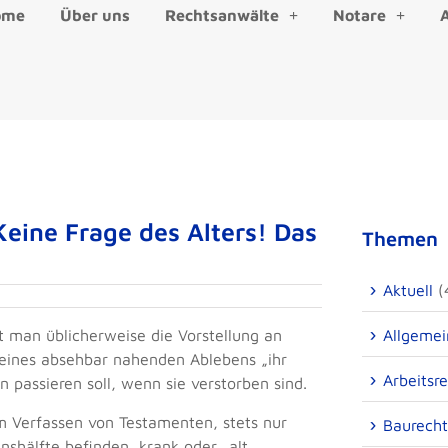
ome
Über uns
Rechtsanwälte
Notare
eine Frage des Alters! Das
Themen
Aktuell
(
 man üblicherweise die Vorstellung an
Allgemei
r eines absehbar nahenden Ablebens „ihr
Arbeitsr
passieren soll, wenn sie verstorben sind.
em Verfassen von Testamenten, stets nur
Baurecht
nshälfte befinden, krank oder „alt