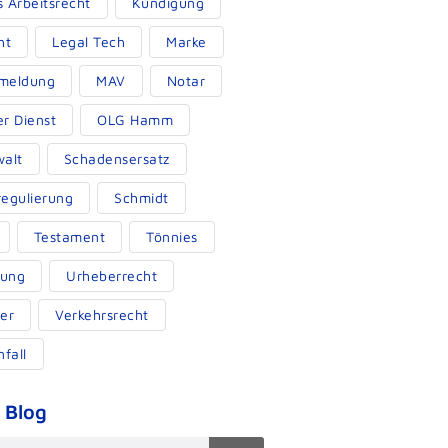
s Arbeitsrecht
Kündigung
ht
Legal Tech
Marke
meldung
MAV
Notar
er Dienst
OLG Hamm
alt
Schadensersatz
egulierung
Schmidt
Testament
Tönnies
ung
Urheberrecht
er
Verkehrsrecht
fall
 Blog