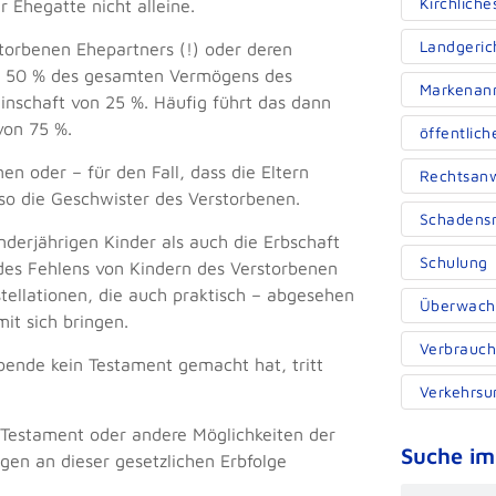
Kirchliche
 Ehegatte nicht alleine.
Landgeric
torbenen Ehepartners (!) oder deren
), 50 % des gesamten Vermögens des
Markenan
inschaft von 25 %. Häufig führt das dann
von 75 %.
öffentlich
en oder – für den Fall, dass die Eltern
Rechtsanw
lso die Geschwister des Verstorbenen.
Schadensr
nderjährigen Kinder als auch die Erbschaft
Schulung
 des Fehlens von Kindern des Verstorbenen
ellationen, die auch praktisch – abgesehen
Überwach
it sich bringen.
Verbrauch
rbende kein Testament gemacht hat, tritt
Verkehrsun
n Testament oder andere Möglichkeiten der
Suche im
gen an dieser gesetzlichen Erbfolge