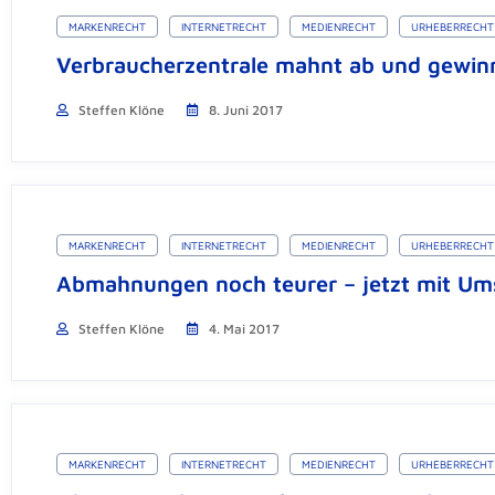
MARKENRECHT
INTERNETRECHT
MEDIENRECHT
URHEBERRECHT
Verbraucherzentrale mahnt ab und gewin
Steffen Klöne
8. Juni 2017
MARKENRECHT
INTERNETRECHT
MEDIENRECHT
URHEBERRECHT
Abmahnungen noch teurer – jetzt mit Um
Steffen Klöne
4. Mai 2017
MARKENRECHT
INTERNETRECHT
MEDIENRECHT
URHEBERRECHT