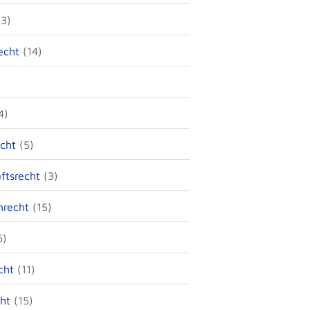
3)
echt
(14)
)
4)
echt
(5)
ftsrecht
(3)
nrecht
(15)
6)
cht
(11)
ht
(15)