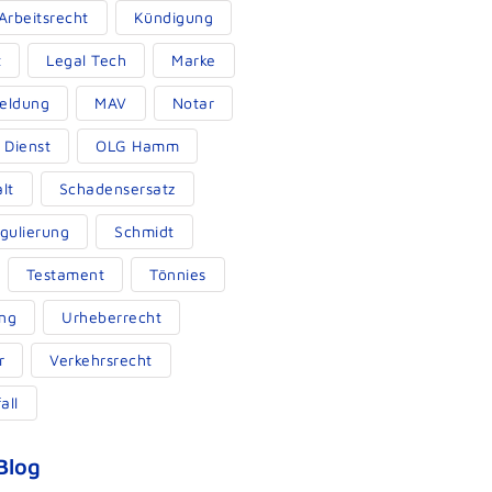
 Arbeitsrecht
Kündigung
t
Legal Tech
Marke
eldung
MAV
Notar
r Dienst
OLG Hamm
lt
Schadensersatz
gulierung
Schmidt
Testament
Tönnies
ng
Urheberrecht
r
Verkehrsrecht
all
Blog