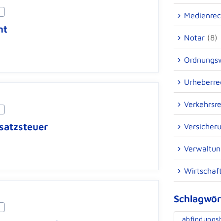
Medienrec
nt
Notar
(8)
Ordnungsw
Urheberre
Verkehrsr
satzsteuer
Versicher
Verwaltun
Wirtschaf
Schlagwör
abfindungs