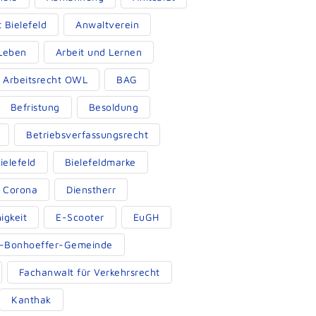
 Bielefeld
Anwaltverein
 Leben
Arbeit und Lernen
s Arbeitsrecht OWL
BAG
Befristung
Besoldung
Betriebsverfassungsrecht
ielefeld
Bielefeldmarke
Corona
Dienstherr
igkeit
E-Scooter
EuGH
ch-Bonhoeffer-Gemeinde
Fachanwalt für Verkehrsrecht
Kanthak