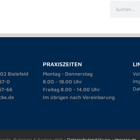
PRAXISZEITEN
LI
02 Bielefeld
Montag - Donnerstag
Vo
Im
57-0
8.00 - 18.00 Uhr
Da
57-66
Freitag 8.00 - 14.00 Uhr
cke.de
Im übrigen nach Vereinbarung
Stracke, Bubenzer & Partner mbB |
Datenschutzerklärung
|
Impressum