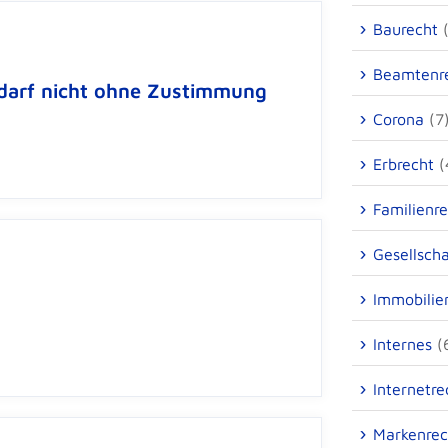
Baurecht
(
Beamtenr
 darf nicht ohne Zustimmung
Corona
(7
Erbrecht
(
Familienr
Gesellscha
Immobilie
Internes
(
Internetre
Markenrec