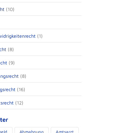
ht
(10)
idrigkeitenrecht
(1)
cht
(8)
echt
(9)
ungsrecht
(8)
gsrecht
(16)
tsrecht
(12)
ter
held
Abmahnung
Amtsarzt