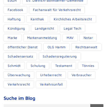
EuGH
Ev. Dietrich-Bonhoeffer-Gemeinde
Facebook
Fachanwalt für Verkehrsrecht
Haftung
Kanthak
Kirchliches Arbeitsrecht
Kündigung
Landgericht
Legal Tech
Marke
Markenanmeldung
MAV
Notar
öffentlicher Dienst
OLG Hamm
Rechtsanwalt
Schadensersatz
Schadensregulierung
Schmidt
Schulung
Testament
Tönnies
Überwachung
Urheberrecht
Verbraucher
Verkehrsrecht
Verkehrsunfall
Suche im Blog