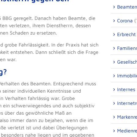
Beamten
5 BBG geregelt. Danach haben Beamte, die
Corona
(
hten verletzen, ihrem Dienstherrn, dessen
en Schaden zu ersetzen.
Erbrecht
 grobe Fahrlässigkeit. In der Praxis hat sich
Familien
eit entstehen. Dann schließt sich die Frage
ten war.
Gesellsc
g?
Immobili
es Verhalten des Beamten. Entsprechend muss
Internes
 seiner individuellen Kenntnisse und
n Verhalten fahrlässig war. Grobe
Internet
m ein schwerwiegendes und auch subjektiv
hes über das gewöhnliche Maß an
Markenr
st also immer dann zu bejahen, wenn die im
ße verletzt ist und dabei Überlegungen
Medienr
ie besonders nahe liegen und im gegebenen