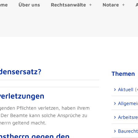
ome
Über uns
Rechtsanwälte
Notare
densersatz?
Themen
Aktuell
(
verletzungen
Allgemei
egenden Pflichten verletzen, haben ihrem
. Der Beamte kann solche Ansprüche zu
Arbeitsr
herrn geltend macht.
Baurecht
nstherrn gegen den