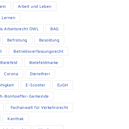
ein
Arbeit und Leben
d Lernen
eis Arbeitsrecht OWL
BAG
Befristung
Besoldung
t
Betriebsverfassungsrecht
Bielefeld
Bielefeldmarke
Corona
Dienstherr
ähigkeit
E-Scooter
EuGH
ich-Bonhoeffer-Gemeinde
Fachanwalt für Verkehrsrecht
Kanthak