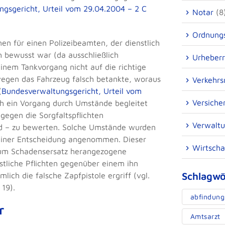
gsgericht, Urteil vom 29.04.2004 – 2 C
Notar
(8
Ordnungs
en für einen Polizeibeamten, der dienstlich
 bewusst war (da ausschließlich
Urheberr
inem Tankvorgang nicht auf die richtige
swegen das Fahrzeug falsch betankte, woraus
Verkehrs
(
Bundesverwaltungsgericht, Urteil vom
Versiche
olch ein Vorgang durch Umstände begleitet
gegen die Sorgfaltspflichten
Verwaltu
d – zu bewerten. Solche Umstände wurden
 einer Entscheidung angenommen. Dieser
Wirtscha
 zum Schadensersatz herangezogene
stliche Pflichten gegenüber einem ihn
Schlagwö
ch die falsche Zapfpistole ergriff (vgl.
 19).
abfindung
r
Amtsarzt