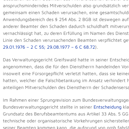
anspruchsminderndes Mitverschulden also grundsätzlich ve
gemeinsam einen Schaden verursachen, eine gesamtschuldn
Anwendungsbereich des § 254 Abs. 2 BGB ist deswegen auf 
anderer Beamter den Schaden dadurch schuldhaft mitverursa
vernachlässigt hat, zu deren Erfüllung im Namen des Diens
Linie den Schaden verursachenden Beamten verpflichtet g
29.01.1976 – 2 C 55; 29.08.1977 – 6 C 68.72
).
Das Verwaltungsgericht Greifswald hatte in seiner Entsch
angenommen, dass die für den Dienstherrn handelnden Vor
insoweit eine Fürsorgepflicht verletzt hatten, dass sie kei
hatten, welcher die Falschbetankung im Ansatz verhindert 
anteiligen Mitverschulden des Dienstherrn der Schadensersa
Im Rahmen einer Sprungrevision zum Bundesverwaltungsgeri
Bundesverwaltungsgericht stellte in seiner
Entscheidung
kla
Grundsatz des Berufsbeamtentums aus Artikel 33 Abs. 5 GG 
technische oder organisatorische Vorkehrungen sicherstelle
seiner Beamten kommen kann, die aufgrund von grob fahrlä