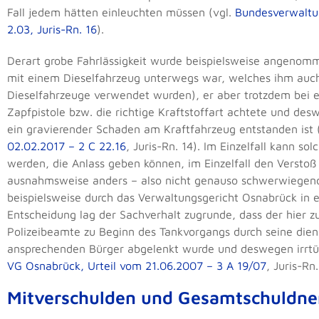
Fall jedem hätten einleuchten müssen (vgl.
Bundesverwaltun
2.03, Juris-Rn. 16
).
Derart grobe Fahrlässigkeit wurde beispielsweise angenomm
mit einem Dieselfahrzeug unterwegs war, welches ihm auch
Dieselfahrzeuge verwendet wurden), er aber trotzdem bei e
Zapfpistole bzw. die richtige Kraftstoffart achtete und de
ein gravierender Schaden am Kraftfahrzeug entstanden ist 
02.02.2017 – 2 C 22.16
, Juris-Rn. 14). Im Einzelfall kann s
werden, die Anlass geben können, im Einzelfall den Verstoß 
ausnahmsweise anders – also nicht genauso schwerwiegen
beispielsweise durch das Verwaltungsgericht Osnabrück in
Entscheidung lag der Sachverhalt zugrunde, dass der hier
Polizeibeamte zu Beginn des Tankvorgangs durch seine dien
ansprechenden Bürger abgelenkt wurde und deswegen irrtümli
VG Osnabrück, Urteil vom 21.06.2007 – 3 A 19/07
, Juris-Rn.
Mitverschulden und Gesamtschuldne