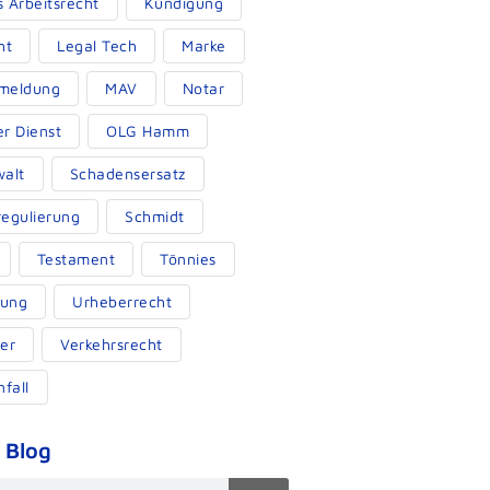
s Arbeitsrecht
Kündigung
ht
Legal Tech
Marke
meldung
MAV
Notar
er Dienst
OLG Hamm
alt
Schadensersatz
egulierung
Schmidt
Testament
Tönnies
ung
Urheberrecht
er
Verkehrsrecht
fall
 Blog