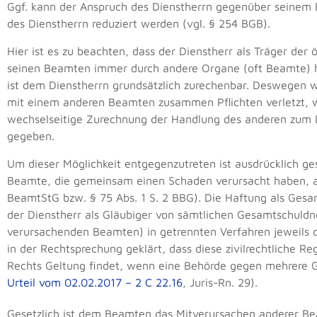
Ggf. kann der Anspruch des Dienstherrn gegenüber seinem
des Dienstherrn reduziert werden (vgl. § 254 BGB).
Hier ist es zu beachten, dass der Dienstherr als Träger de
seinen Beamten immer durch andere Organe (oft Beamte) 
ist dem Dienstherrn grundsätzlich zurechenbar. Deswegen w
mit einem anderen Beamten zusammen Pflichten verletzt, w
wechselseitige Zurechnung der Handlung des anderen zum 
gegeben.
Um dieser Möglichkeit entgegenzutreten ist ausdrücklich ge
Beamte, die gemeinsam einen Schaden verursacht haben, al
BeamtStG bzw. § 75 Abs. 1 S. 2 BBG). Die Haftung als Gesa
der Dienstherr als Gläubiger von sämtlichen Gesamtschuldn
verursachenden Beamten) in getrennten Verfahren jeweils d
in der Rechtsprechung geklärt, dass diese zivilrechtliche R
Rechts Geltung findet, wenn eine Behörde gegen mehrere 
Urteil vom 02.02.2017 – 2 C 22.16
, Juris-Rn. 29).
Gesetzlich ist dem Beamten das Mitverursachen anderer B