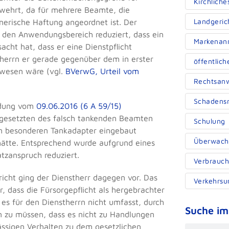
Kirchliche
rwehrt, da für mehrere Beamte, die
Landgeric
erische Haftung angeordnet ist. Der
den Anwendungsbereich reduziert, dass ein
Markenan
cht hat, dass er eine Dienstpflicht
therrn er gerade gegenüber dem in erster
öffentlich
ewesen wäre (vgl.
BVerwG, Urteil vom
Rechtsanw
Schadensr
eidung vom
09.06.2016 (6 A 59/15)
gesetzten des falsch tankenden Beamten
Schulung
nen besonderen Tankadapter eingebaut
Überwach
hätte. Entsprechend wurde aufgrund eines
tzanspruch reduziert.
Verbrauch
cht ging der Dienstherr dagegen vor. Das
Verkehrsun
r, dass die Fürsorgepflicht als hergebrachter
es für den Dienstherrn nicht umfasst, durch
Suche im
n zu müssen, dass es nicht zu Handlungen
ssigen Verhalten zu dem gesetzlichen