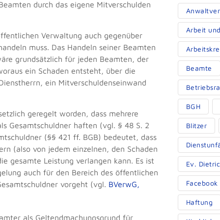
 Beamten durch das eigene Mitverschulden
Anwaltver
Arbeit un
r öffentlichen Verwaltung auch gegenüber
handeln muss. Das Handeln seiner Beamten
Arbeitskr
äre grundsätzlich für jeden Beamten, der
Beamte
oraus ein Schaden entsteht, über die
Dienstherrn, ein Mitverschuldenseinwand
Betriebsra
BGH
setzlich geregelt worden, dass mehrere
s Gesamtschuldner haften (vgl. § 48 S. 2
Blitzer
mtschuldner (§§ 421 ff. BGB) bedeutet, dass
Dienstunf
ern (also von jedem einzelnen, den Schaden
ie gesamte Leistung verlangen kann. Es ist
Ev. Dietr
egelung auch für den Bereich des öffentlichen
Facebook
Gesamtschuldner vorgeht (vgl.
BVerwG,
Haftung
eamter als Geltendmachungsgrund für