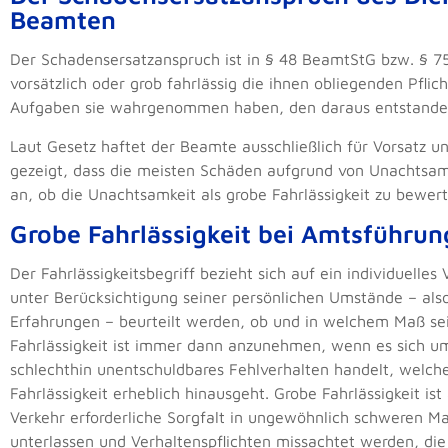
Beamten
Der Schadensersatzanspruch ist in § 48 BeamtStG bzw. § 7
vorsätzlich oder grob fahrlässig die ihnen obliegenden Pflic
Aufgaben sie wahrgenommen haben, den daraus entstanden
Laut Gesetz haftet der Beamte ausschließlich für Vorsatz und
gezeigt, dass die meisten Schäden aufgrund von Unachtsamk
an, ob die Unachtsamkeit als grobe Fahrlässigkeit zu bewer
Grobe Fahrlässigkeit bei Amtsführun
Der Fahrlässigkeitsbegriff bezieht sich auf ein individuell
unter Berücksichtigung seiner persönlichen Umstände – also
Erfahrungen – beurteilt werden, ob und in welchem Maß sei
Fahrlässigkeit ist immer dann anzunehmen, wenn es sich u
schlechthin unentschuldbares Fehlverhalten handelt, welc
Fahrlässigkeit erheblich hinausgeht. Grobe Fahrlässigkeit i
Verkehr erforderliche Sorgfalt in ungewöhnlich schweren Ma
unterlassen und Verhaltenspflichten missachtet werden, d