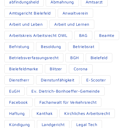
abfindungsheld
Abmahnung
Amtsarzt
Amtsgericht Bielefeld
Anwaltverein
Arbeit und Leben
Arbeit und Lernen
Arbeitskreis Arbeitsrecht OWL
BAG
Beamte
Befristung
Besoldung
Betriebsrat
Betriebsverfassungsrecht
BGH
Bielefeld
Bielefeldmarke
Blitzer
Corona
Dienstherr
Dienstunfähigkeit
E-Scooter
EuGH
Ev. Dietrich-Bonhoeffer-Gemeinde
Facebook
Fachanwalt für Verkehrsrecht
Haftung
Kanthak
Kirchliches Arbeitsrecht
Kündigung
Landgericht
Legal Tech