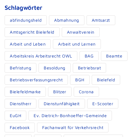
Schlagwörter
abfindungsheld
Abmahnung
Amtsarzt
Amtsgericht Bielefeld
Anwaltverein
Arbeit und Leben
Arbeit und Lernen
Arbeitskreis Arbeitsrecht OWL
BAG
Beamte
Befristung
Besoldung
Betriebsrat
Betriebsverfassungsrecht
BGH
Bielefeld
Bielefeldmarke
Blitzer
Corona
Dienstherr
Dienstunfähigkeit
E-Scooter
EuGH
Ev. Dietrich-Bonhoeffer-Gemeinde
Facebook
Fachanwalt für Verkehrsrecht